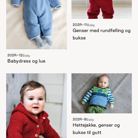
202R-11
Baby
Genser med rundfelling og
bukse
202R-12
Baby
Babydress og lue
202R-9
Baby
Hettejakke, genser og
bukse til gutt