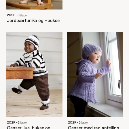
202R-8
Baby
Jordbærtunika og -bukse
202R-6
202R-5
Baby
Baby
Genser, lue, bukse og
Genser med raglanfelling