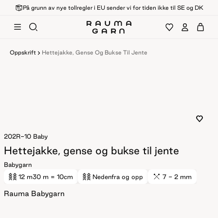
På grunn av nye tollregler i EU sender vi for tiden ikke til SE og DK
Oppskrift
Hettejakke, Gense Og Bukse Til Jente
202R-10
Baby
Hettejakke, gense og bukse til jente
Babygarn
12 m
30 m
= 10cm
Nedenfra og opp
7 - 2 mm
Rauma Babygarn