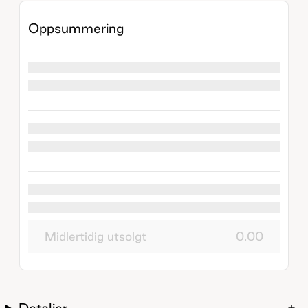
Oppsummering
Midlertidig utsolgt
0.00
Detaljer