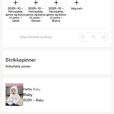
202R-10 -
202R-10 -
202R-10 -
Velg selv
Hettejakke,
Hettejakke,
Hettejakke,
gense og bukse
gense og bukse
gense og bukse
til jente -
til jente -
til jente -
Jakke
Genser
Bukse
-
+
Velg størrelse og farge
Strikkepinner
Anbefalte pinner
Hefte
Baby
Baby
202R - Baby