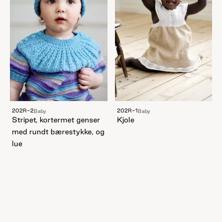
202R-2
202R-1
Baby
Baby
Stripet, kortermet genser
Kjole
med rundt bærestykke, og
lue