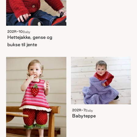
202R-10
Baby
Hettejakke, gense og
bukse til jente
202R-7
Baby
Babyteppe