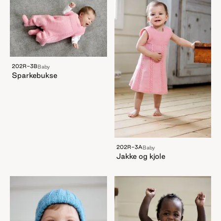
202R-3B
Baby
Sparkebukse
202R-3A
Baby
Jakke og kjole