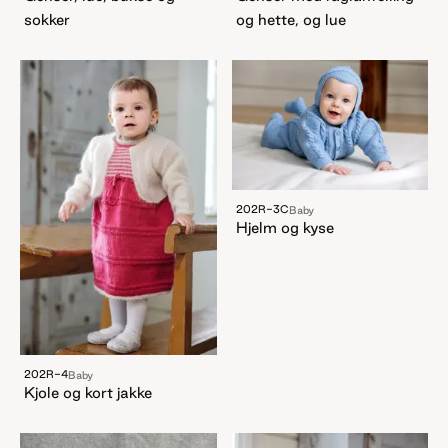
sokker
og hette, og lue
202R-3C
Baby
Hjelm og kyse
202R-4
Baby
Kjole og kort jakke