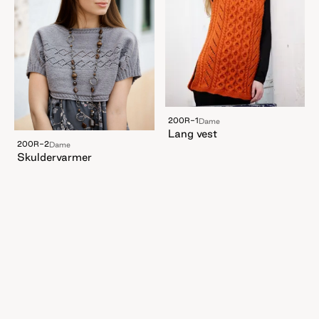
200R-1
Dame
Lang vest
200R-2
Dame
Skuldervarmer