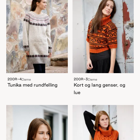
200R-4
200R-3
Dame
Dame
Tunika med rundfelling
Kort og lang genser, og
lue