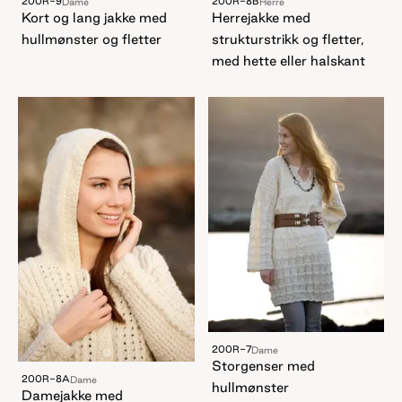
200R-9
200R-8B
Dame
Herre
Kort og lang jakke med
Herrejakke med
hullmønster og fletter
strukturstrikk og fletter,
med hette eller halskant
200R-7
Dame
Storgenser med
200R-8A
Dame
hullmønster
Damejakke med