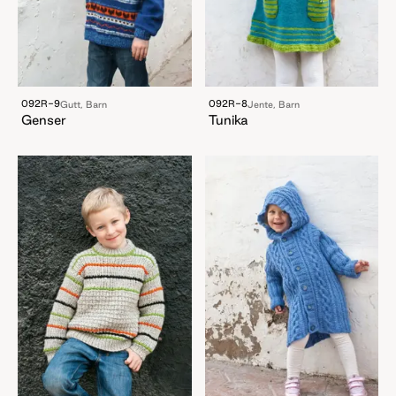
092R-9
092R-8
Gutt, Barn
Jente, Barn
Genser
Tunika