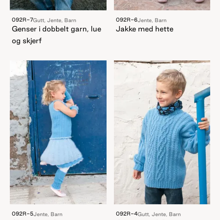
092R-7
092R-6
Gutt, Jente, Barn
Jente, Barn
Genser i dobbelt garn, lue
Jakke med hette
og skjerf
092R-5
092R-4
Jente, Barn
Gutt, Jente, Barn