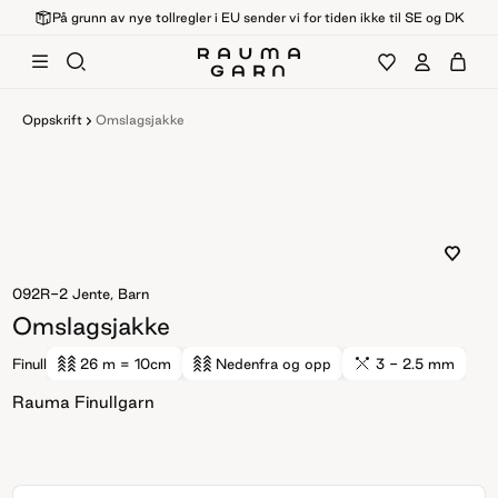
På grunn av nye tollregler i EU sender vi for tiden ikke til SE og DK
Oppskrift
Omslagsjakke
092R-2
Jente, Barn
Omslagsjakke
Finull
26 m
= 10cm
Nedenfra og opp
3 - 2.5 mm
Rauma Finullgarn