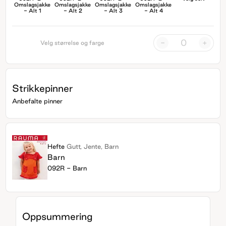
Omslagsjakke
Omslagsjakke
Omslagsjakke
Omslagsjakke
- Alt 1
- Alt 2
- Alt 3
- Alt 4
-
+
Velg størrelse og farge
Strikkepinner
Anbefalte pinner
Hefte
Gutt, Jente, Barn
Barn
092R - Barn
Oppsummering