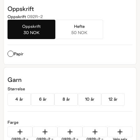
Oppskrift
Oppskrift
092R-2
Oppskrift
Hefte
30 NOK
50 NOK
Papir
Garn
Størrelse
4 år
6 år
8 år
10 år
12 år
Farge
092R-2 -
092R-2 -
092R-2 -
092R-2 -
Velg selv