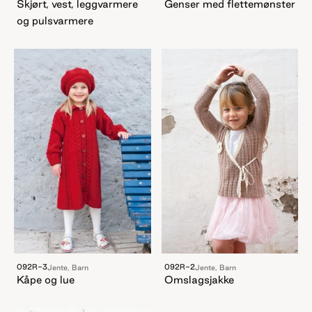
Skjørt, vest, leggvarmere
Genser med flettemønster
og pulsvarmere
092R-3
092R-2
Jente, Barn
Jente, Barn
Kåpe og lue
Omslagsjakke