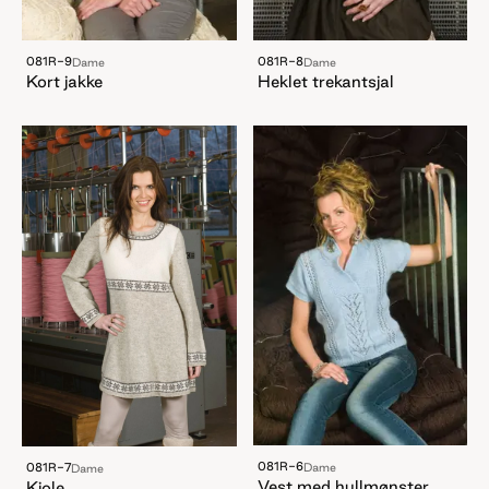
081R-9
081R-8
Dame
Dame
Kort jakke
Heklet trekantsjal
081R-6
081R-7
Dame
Dame
Vest med hullmønster
Kjole