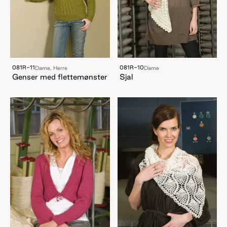
081R-11
081R-10
Dame, Herre
Dame
Genser med flettemønster
Sjal