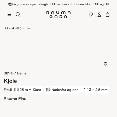
På grunn av nye tollregler i EU sender vi for tiden ikke til SE og DK
Oppskrift
Kjole
081R-7
Dame
Kjole
Finull
25 m
= 10cm
Nedenfra og opp
3 - 2.5 mm
Rauma Finull