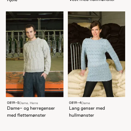
081R-5
081R-4
Dame, Herre
Dame
Dame- og herregenser
Lang genser med
med flettemønster
hullmønster