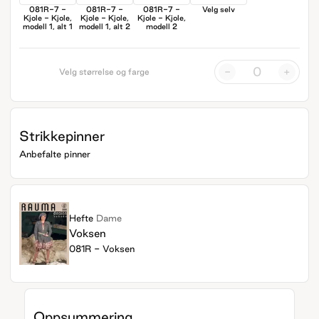
081R-7 -
081R-7 -
081R-7 -
Velg selv
Kjole - Kjole,
Kjole - Kjole,
Kjole - Kjole,
modell 1, alt 1
modell 1, alt 2
modell 2
-
+
Velg størrelse og farge
Strikkepinner
Anbefalte pinner
Hefte
Dame
Voksen
081R - Voksen
Oppsummering