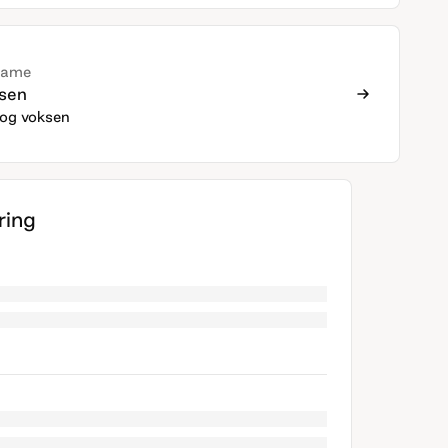
Dame
sen
og voksen
ing