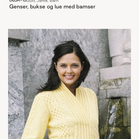
063R-13
Gutt, Jente, Barn
Genser, bukse og lue med bamser