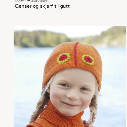
063R-14
Gutt, Barn
Genser og skjerf til gutt