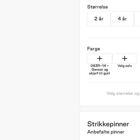
Størrelse
2 år
4 år
Farge
063R-14 -
Velg selv
Genser og
skjerf til gutt
Velg størrelse og
Strikkepinner
Anbefalte pinner