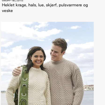
063R-12
Dame
Heklet krage, hals, lue, skjerf, pulsvarmere og
veske