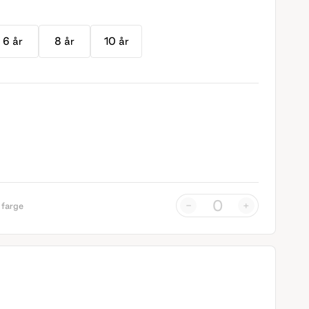
6 år
8 år
10 år
-
+
 farge