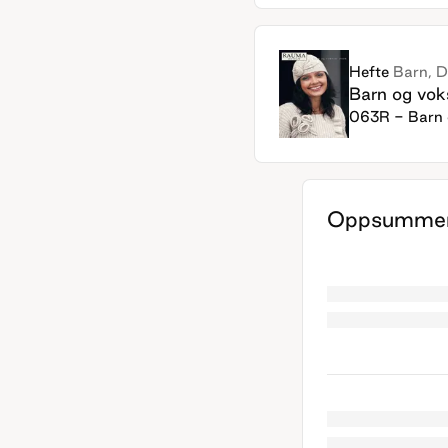
Hefte
Barn, 
Barn og vok
063R - Barn 
Oppsummer