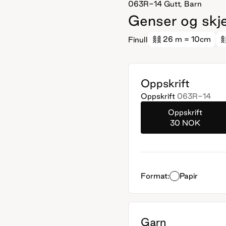
063R-14
Gutt, Barn
Genser og skjer
26 m
= 10cm
Finull
Oppskrift
Oppskrift
063R-14
Oppskrift
30 NOK
Format:
Papir
Garn