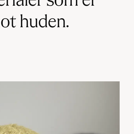
erialer som er
ot huden.