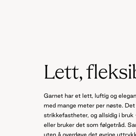
Lett, fleksi
Garnet har et lett, luftig og elega
med mange meter per nøste. Det er
strikkefastheter, og allsidig i bru
eller bruker det som følgetråd. S
uten å overdøve det øvrige uttrykk