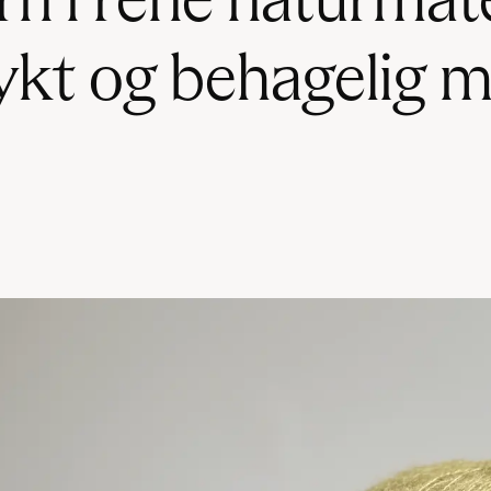
rn i rene naturmat
ykt og behagelig m