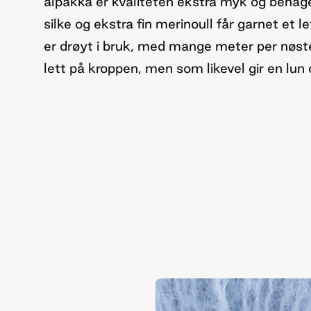
alpakka er kvaliteten ekstra myk og beh
silke og ekstra fin merinoull får garnet et l
er drøyt i bruk, med mange meter per nøste
lett på kroppen, men som likevel gir en lun 