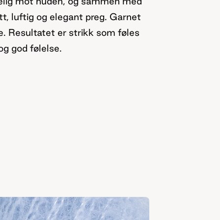
agelig mot huden, og sammen med
ett, luftig og elegant preg. Garnet
. Resultatet er strikk som føles
og god følelse.