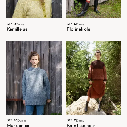
317-9
317-5
Dame
Dame
Kamillelue
Florinakjole
317-13
317-2
Dame
Dame
Marigenser
Kamillegenser