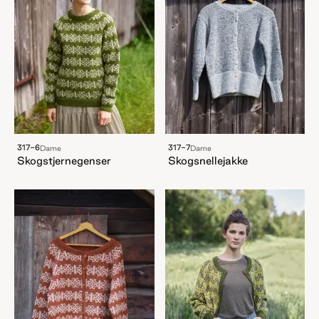
317-6
317-7
Dame
Dame
Skogstjernegenser
Skogsnellejakke