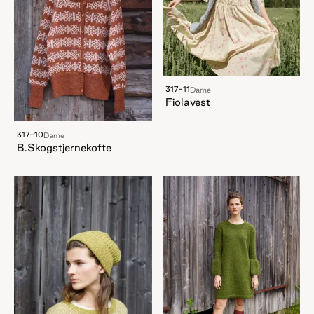
317-11
Dame
Fiolavest
317-10
Dame
B.Skogstjernekofte