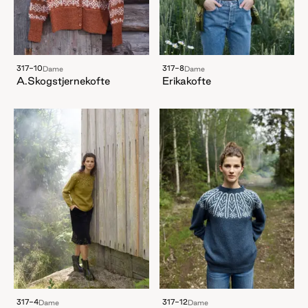
317-10
317-8
Dame
Dame
A.Skogstjernekofte
Erikakofte
317-4
317-12
Dame
Dame