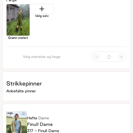
Velg selv
Grønn melert
-
+
Velg størrelse og farge
Strikkepinner
Anbefalte pinner
Hefte
Dame
Finull Dame
317 - Finull Dame