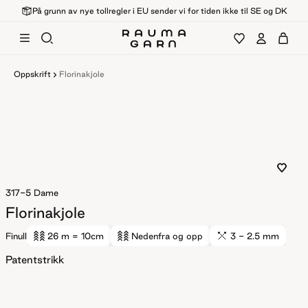
På grunn av nye tollregler i EU sender vi for tiden ikke til SE og DK
Oppskrift
Florinakjole
317-5
Dame
Florinakjole
Finull
26 m
= 10cm
Nedenfra og opp
3 - 2.5 mm
Patentstrikk