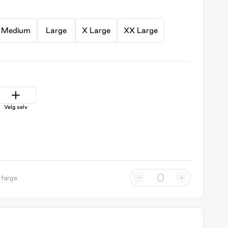
Medium
Large
X Large
XX Large
Velg selv
-
+
 farge