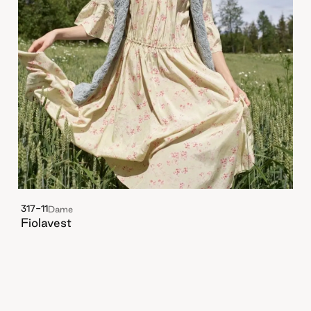
317-11
Dame
Fiolavest