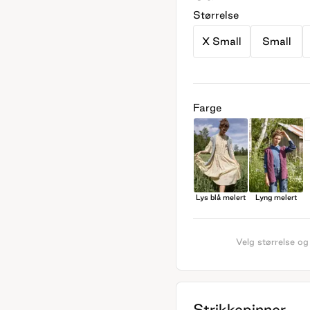
Størrelse
X Small
Small
Farge
Lys blå melert
Lyng melert
Velg størrelse og
Strikkepinner