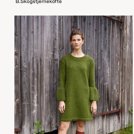
B.Skogstjernekofte