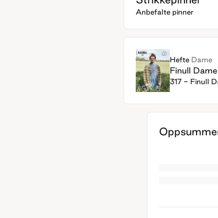
Anbefalte pinner
Hefte
Dame
Finull Dame
317 - Finull 
Oppsummer