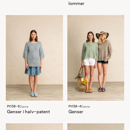
lommer
Pt138-5
Pt138-4
Dame
Dame
Genser i halv-patent
Genser