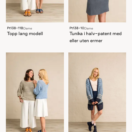
Pt138-11B
Pt138-10
Dame
Dame
Topp lang modell
Tunika i halv-patent med
eller uten ermer