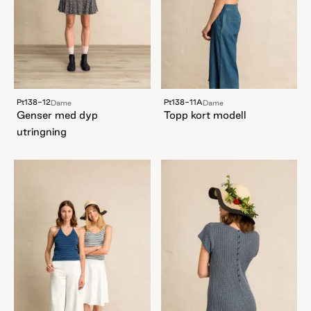
Pt138-12
Pt138-11A
Dame
Dame
Genser med dyp
Topp kort modell
utringning