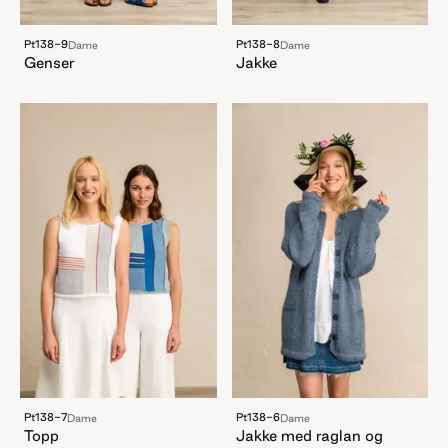
Pt138-9
Pt138-8
Dame
Dame
Genser
Jakke
Pt138-7
Pt138-6
Dame
Dame
Topp
Jakke med raglan og