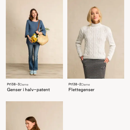
Pt138-3
Pt138-2
Dame
Dame
Genser i halv-patent
Flettegenser