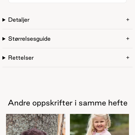
Detaljer
Størrelsesguide
Rettelser
Andre oppskrifter i samme hefte