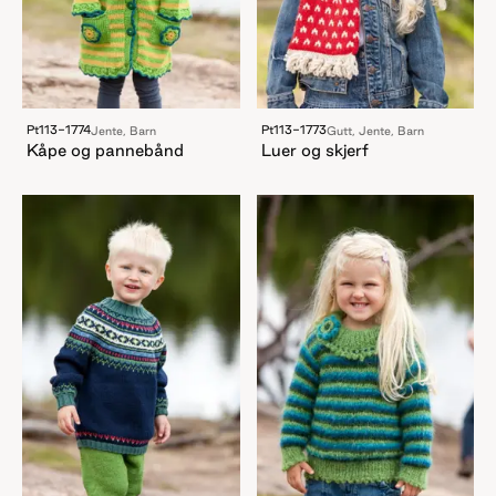
Pt113-1774
Pt113-1773
Jente, Barn
Gutt, Jente, Barn
Kåpe og pannebånd
Luer og skjerf