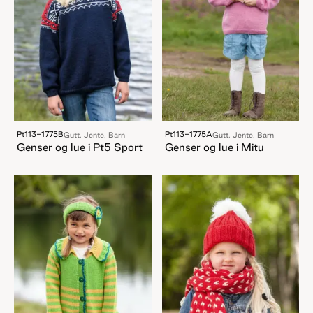
Pt113-1775B
Pt113-1775A
Gutt, Jente, Barn
Gutt, Jente, Barn
Genser og lue i Pt5 Sport
Genser og lue i Mitu