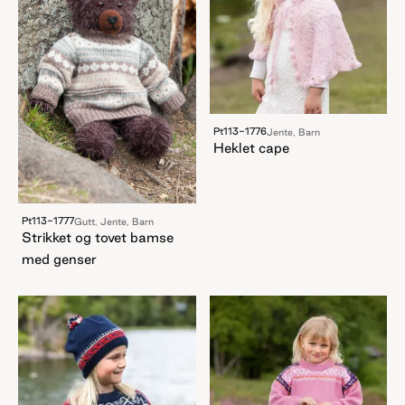
Pt113-1776
Jente, Barn
Heklet cape
Pt113-1777
Gutt, Jente, Barn
Strikket og tovet bamse
med genser