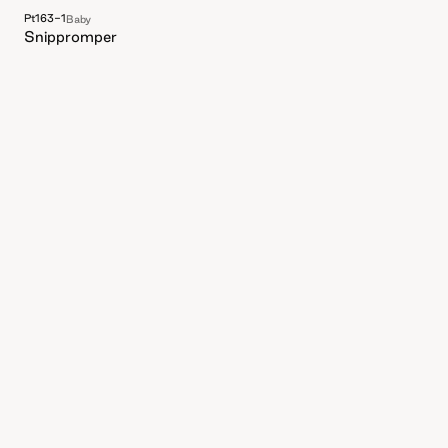
Pt163-1
Baby
Snippromper