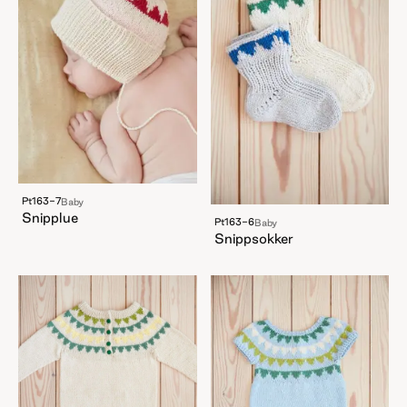
Pt163-7
Baby
Snipplue
Pt163-6
Baby
Snippsokker