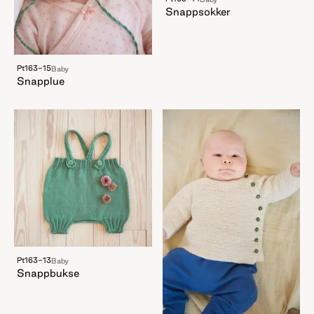
Snappsokker
Pt163-15
Baby
Snapplue
Pt163-13
Baby
Snappbukse