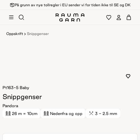
På grunn av nye tollregler i EU sender vi for tiden ikke til SE og DK
Oppskrift
Snippgenser
Pt163-5
Baby
Snippgenser
Pandora
26 m
= 10cm
Nedenfra og opp
3 - 2.5 mm