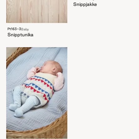
Snippjakke
Pt163-3
Baby
Snipptunika