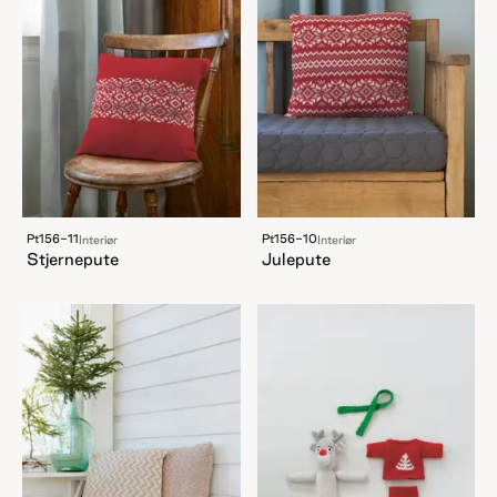
Pt156-11
Pt156-10
Interiør
Interiør
Stjernepute
Julepute