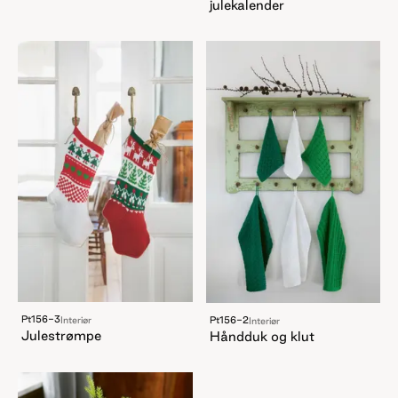
julekalender
Pt156-3
Pt156-2
Interiør
Interiør
Julestrømpe
Håndduk og klut