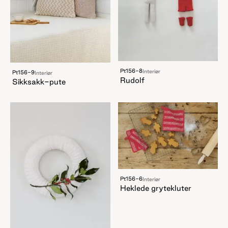
Pt156-8
Interiør
Pt156-9
Interiør
Rudolf
Sikksakk-pute
Pt156-6
Interiør
Heklede grytekluter