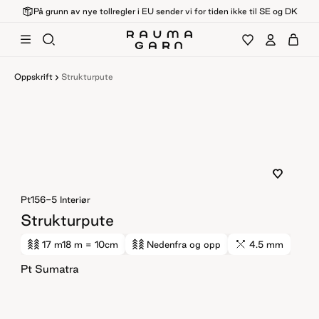
På grunn av nye tollregler i EU sender vi for tiden ikke til SE og DK
Oppskrift
Strukturpute
Pt156-5
Interiør
Strukturpute
17 m
18 m
= 10cm
Nedenfra og opp
4.5 mm
Pt Sumatra