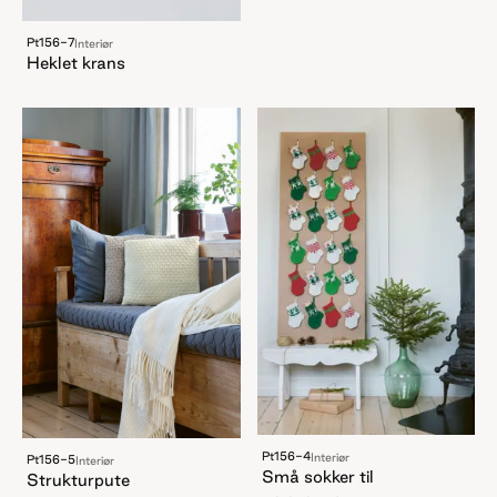
Pt156-7
Interiør
Heklet krans
Pt156-4
Interiør
Pt156-5
Interiør
Små sokker til
Strukturpute