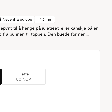
Nedenfra og opp
3 mm
epynt til å henge på juletreet, eller kanskje på en
t, fra bunnen til toppen. Den buede formen
. Stripene er brodert på til slutt. Sukkerstangen
Hefte
80 NOK