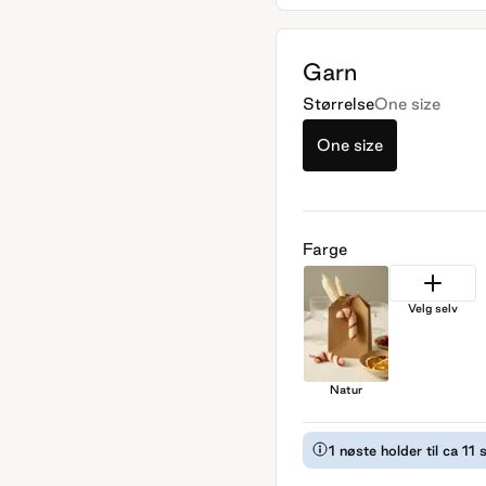
Garn
Størrelse
One size
One size
Farge
Velg selv
Natur
1 nøste holder til ca 11 