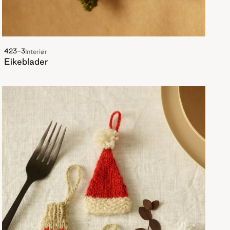
423-3
Interiør
Eikeblader