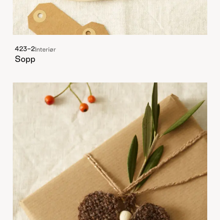
423-2
Interiør
Sopp