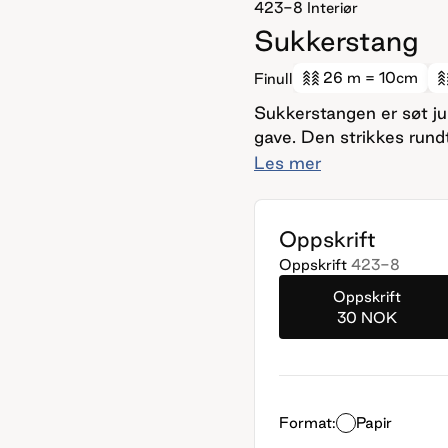
423-8
Interiør
Sukkerstang
26 m
= 10cm
Finull
Sukkerstangen er søt jul
gave. Den strikkes rund
strikkes med vendepinner
Les mer
fylles med ullflor.
Oppskrift
Oppskrift
423-8
Oppskrift
30 NOK
Format:
Papir