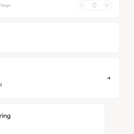
-
+
 farge
l
ing