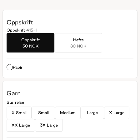
velg en størrelse som har en brystvidde som er ca 4-8 cm
større enn din egen.
Oppskrift
Oppskrift
415-1
Oppskrift
Hefte
30 NOK
80 NOK
Papir
Garn
Størrelse
X Small
Small
Medium
Large
X Large
XX Large
3X Large