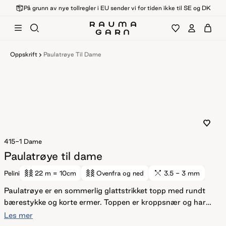
På grunn av nye tollregler i EU sender vi for tiden ikke til SE og DK
Oppskrift
Paulatrøye Til Dame
415-1
Dame
Paulatrøye til dame
Pelini
22 m
= 10cm
Ovenfra og ned
3.5 - 3 mm
Paulatrøye er en sommerlig glattstrikket topp med rundt
bærestykke og korte ermer. Toppen er kroppsnær og har
en nydelig avrundet, vid hals. Den strikkes ovenfra og ned
Les mer
med ribbestrikkede kanter. For å få en kroppsnær fasong,