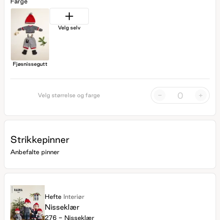
Farge
Velg selv
Fjøsnissegutt
-
+
Velg størrelse og farge
Strikkepinner
Anbefalte pinner
Hefte
Interiør
Nisseklær
276 - Nisseklær