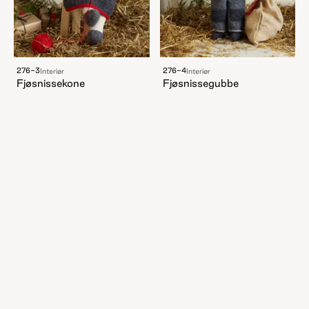
276-3
276-4
Interiør
Interiør
Fjøsnissekone
Fjøsnissegubbe