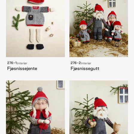
276-1
276-2
Interiør
Interiør
Fjøsnissejente
Fjøsnissegutt