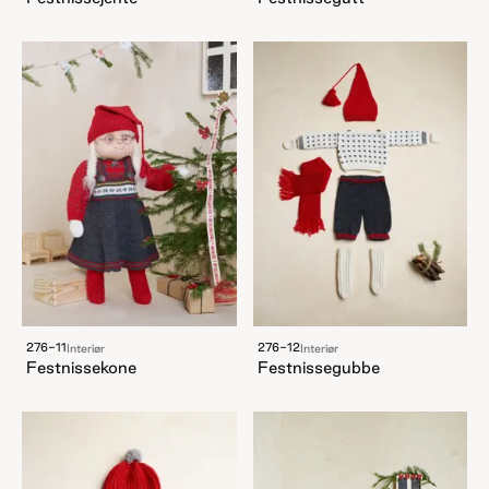
276-11
276-12
Interiør
Interiør
Festnissekone
Festnissegubbe