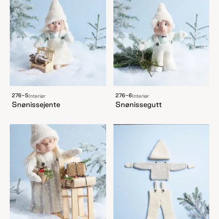
276-5
276-6
Interiør
Interiør
Snønissejente
Snønissegutt