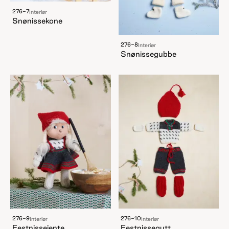
276-7
Interiør
Snønissekone
276-8
Interiør
Snønissegubbe
276-9
276-10
Interiør
Interiør
Festnissejente
Festnissegutt