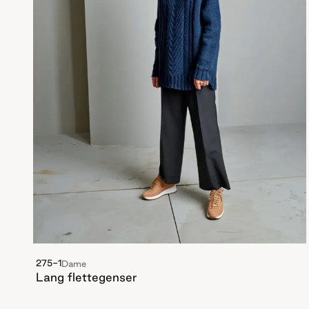
275-1
Dame
Lang flettegenser