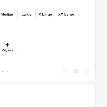
Medium
Large
X Large
XX Large
Velg selv
-
+
 farge