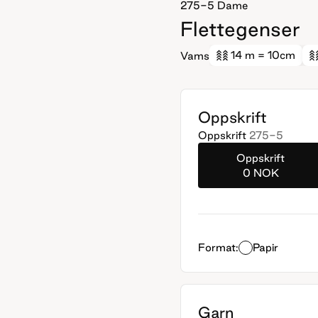
275-5
Dame
Flettegenser
14 m
= 10cm
Vams
Oppskrift
Oppskrift
275-5
Oppskrift
0 NOK
Format:
Papir
Garn