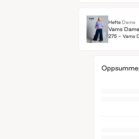
Hefte
Dame
Vams Dam
275 - Vams 
Oppsummer