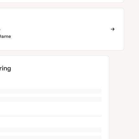
e
Dame
ing