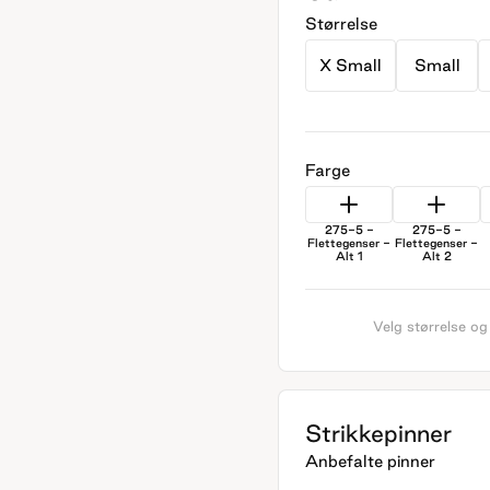
Størrelse
X Small
Small
Farge
275-5 -
275-5 -
Flettegenser -
Flettegenser -
Alt 1
Alt 2
Velg størrelse og
Strikkepinner
Anbefalte pinner