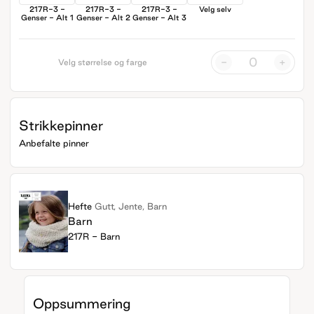
217R-3 -
217R-3 -
217R-3 -
Velg selv
Genser - Alt 1
Genser - Alt 2
Genser - Alt 3
-
+
Velg størrelse og farge
Strikkepinner
Anbefalte pinner
Hefte
Gutt, Jente, Barn
Barn
217R - Barn
Oppsummering