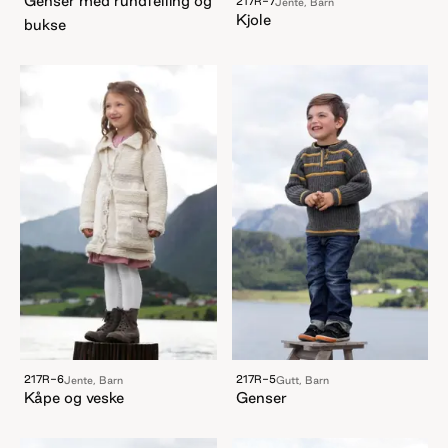
Genser med rundfelling og
217R-7
Jente, Barn
Kjole
bukse
217R-6
217R-5
Jente, Barn
Gutt, Barn
Kåpe og veske
Genser