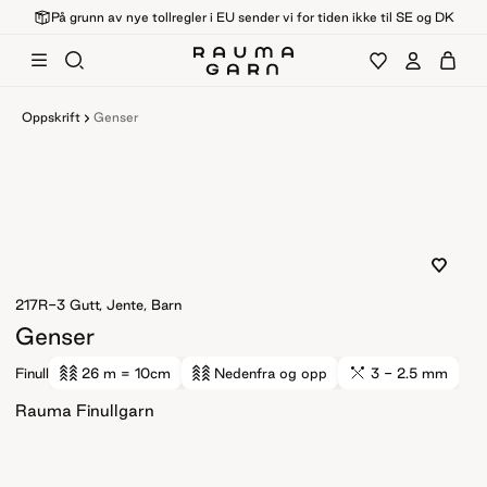
På grunn av nye tollregler i EU sender vi for tiden ikke til SE og DK
Oppskrift
Genser
217R-3
Gutt, Jente, Barn
Genser
Finull
26 m
= 10cm
Nedenfra og opp
3 - 2.5 mm
Rauma Finullgarn