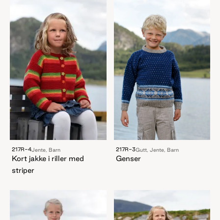
217R-4
217R-3
Jente, Barn
Gutt, Jente, Barn
Kort jakke i riller med
Genser
striper