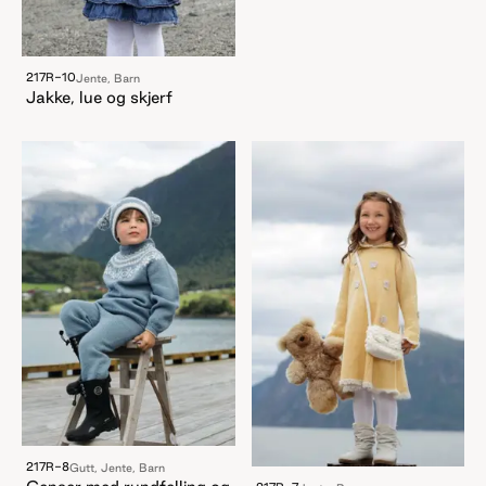
217R-10
Jente, Barn
Jakke, lue og skjerf
217R-8
Gutt, Jente, Barn