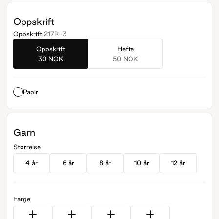
Oppskrift
Oppskrift
217R-3
Oppskrift
Hefte
30 NOK
50 NOK
Papir
Garn
Størrelse
4 år
6 år
8 år
10 år
12 år
Farge