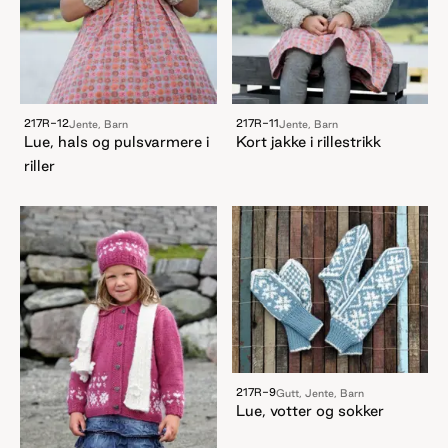
217R-12
217R-11
Jente, Barn
Jente, Barn
Lue, hals og pulsvarmere i
Kort jakke i rillestrikk
riller
217R-9
Gutt, Jente, Barn
Lue, votter og sokker