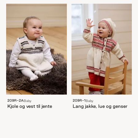
209R-2A
209R-1
Baby
Baby
Kjole og vest til jente
Lang jakke, lue og genser