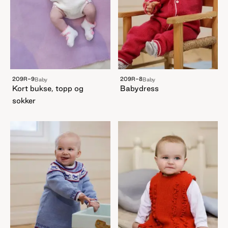
209R-9
209R-8
Baby
Baby
Kort bukse, topp og
Babydress
sokker