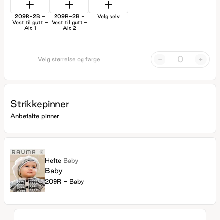
209R-2B -
209R-2B -
Velg selv
Vest til gutt -
Vest til gutt -
Alt 1
Alt 2
-
+
Velg størrelse og farge
Strikkepinner
Anbefalte pinner
Hefte
Baby
Baby
209R - Baby