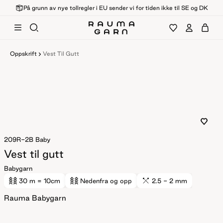
På grunn av nye tollregler i EU sender vi for tiden ikke til SE og DK
Oppskrift
Vest Til Gutt
209R-2B
Baby
Vest til gutt
Babygarn
30 m
= 10cm
Nedenfra og opp
2.5 - 2 mm
Rauma Babygarn