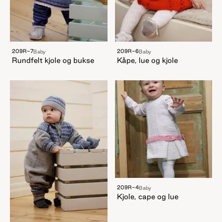
209R-7
209R-6
Baby
Baby
Rundfelt kjole og bukse
Kåpe, lue og kjole
209R-4
Baby
Kjole, cape og lue