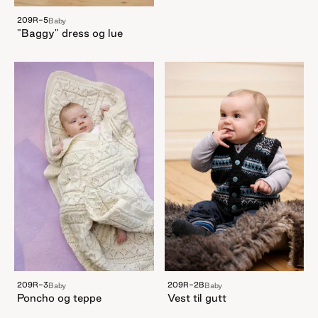
209R-5
Baby
"Baggy" dress og lue
209R-3
209R-2B
Baby
Baby
Poncho og teppe
Vest til gutt