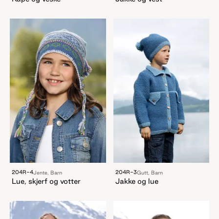
204R-4
204R-3
Jente, Barn
Gutt, Barn
Lue, skjerf og votter
Jakke og lue