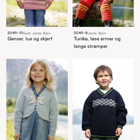
204R-10
204R-9
Gutt, Jente, Barn
Jente, Barn
Genser, lue og skjerf
Tunika, løse ermer og
lange strømper