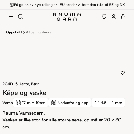
På grunn av nye tollregler i EU sender vi for tiden ikke til SE og DK
Oppskrift
Kåpe Og Veske
204R-6
Jente, Barn
Kåpe og veske
Vams
17 m
= 10cm
Nedenfra og opp
4.5 - 4 mm
Rauma Vamsegarn.
Vesken er like stor for alle størrelsene, og måler 20 x 30
cm.