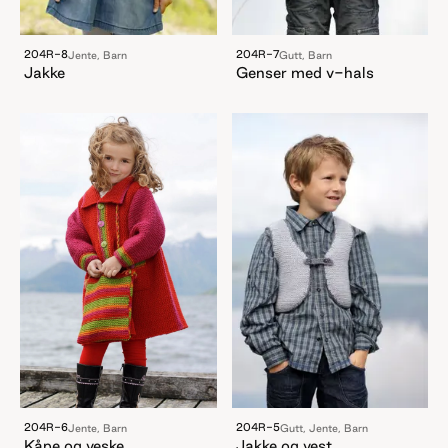
204R-8
204R-7
Jente, Barn
Gutt, Barn
Jakke
Genser med v-hals
204R-6
204R-5
Jente, Barn
Gutt, Jente, Barn
Kåpe og veske
Jakke og vest