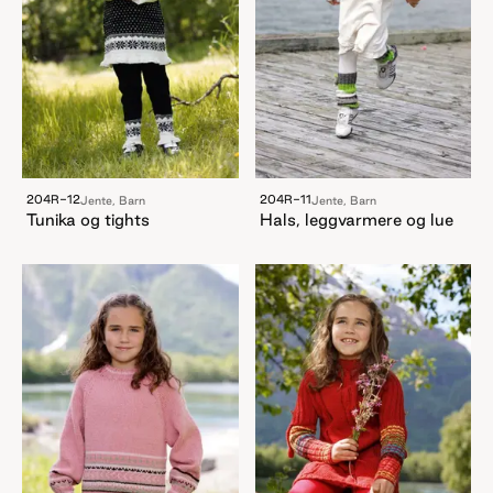
204R-12
204R-11
Jente, Barn
Jente, Barn
Tunika og tights
Hals, leggvarmere og lue