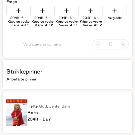
Farge
204R-6 -
204R-6 -
204R-6 -
204R-6 -
Velg selv
Kåpe og veske
Kåpe og veske
Kåpe og veske
Kåpe og veske
- Kåpe: Alt 1
- Kåpe: Alt 2
- Veske: Alt 1
- Veske: Alt 2
-
+
Velg størrelse og farge
Strikkepinner
Anbefalte pinner
Hefte
Gutt, Jente, Barn
Barn
204R - Barn