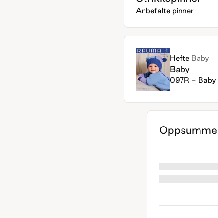
Anbefalte pinner
Hefte
Baby
Baby
097R - Baby
Oppsummer