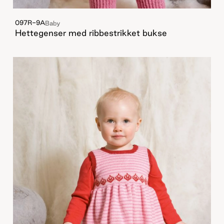
097R-9A
Baby
Hettegenser med ribbestrikket bukse