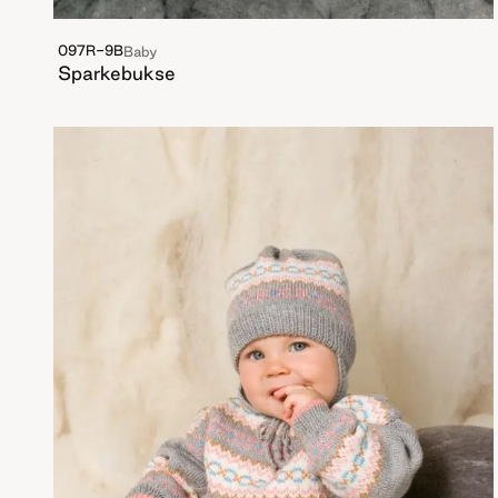
097R-9B
Baby
Sparkebukse