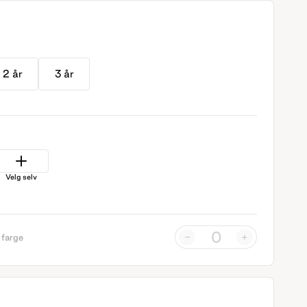
2 år
3 år
Velg selv
-
+
 farge