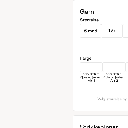
Garn
Størrelse
6 mnd
1 år
Farge
097R-6 -
097R-6 -
Kjole og jakke -
Kjole og jakke -
Alt 1
Alt 2
Velg størrelse og
Strikkepinner