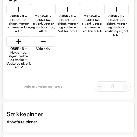
085R-6 -
085R-6 -
085R-6 -
085R-6 -
085R-6 -
Heklet lue,
Heklet lue,
Heklet lue,
Heklet lue,
Heklet lue,
skjerf, votter
skjerf, votter
skjerf, votter
skjerf, votter
skjerf, votter
og veske - Lue,
og veske - Lue,
og veske -
og veske -
og veske -
alt. 1
alt. 2
Votter, alt. 1
Votter, alt. 2
Veske og skjerf,
alt. 1
085R-6 -
Velg selv
Heklet lue,
skjerf, votter
og veske -
Veske og skjerf,
alt. 2
-
+
Velg størrelse og farge
Strikkepinner
Anbefalte pinner