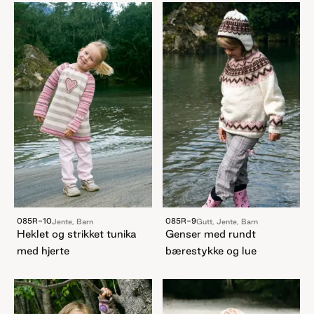
085R-10
085R-9
Jente, Barn
Gutt, Jente, Barn
Heklet og strikket tunika
Genser med rundt
med hjerte
bærestykke og lue