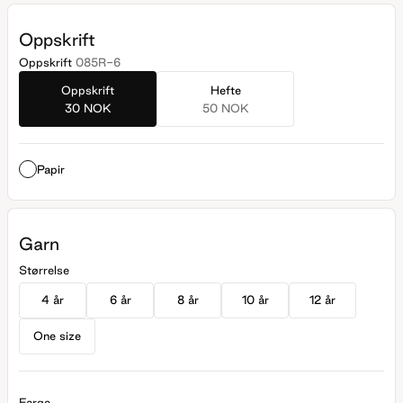
Oppskrift
Oppskrift
085R-6
Oppskrift
Hefte
30 NOK
50 NOK
Papir
Garn
Størrelse
4 år
6 år
8 år
10 år
12 år
One size
Farge