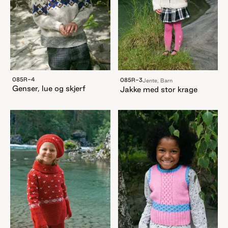
085R-4
085R-3
Jente, Barn
Genser, lue og skjerf
Jakke med stor krage