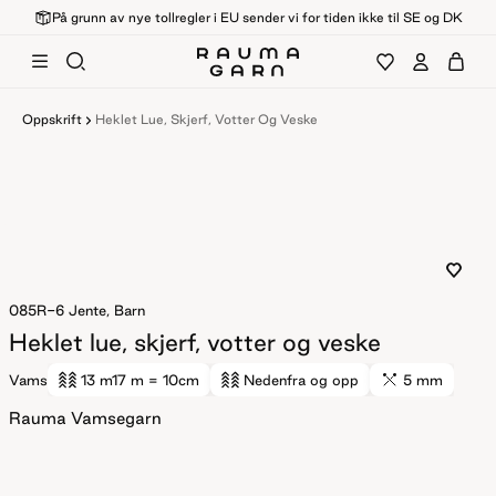
På grunn av nye tollregler i EU sender vi for tiden ikke til SE og DK
Oppskrift
Heklet Lue, Skjerf, Votter Og Veske
085R-6
Jente, Barn
Heklet lue, skjerf, votter og veske
Vams
13 m
17 m
= 10cm
Nedenfra og opp
5 mm
Rauma Vamsegarn