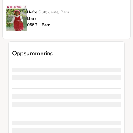
Hefte
Gutt, Jente, Barn
Barn
085R - Barn
Oppsummering