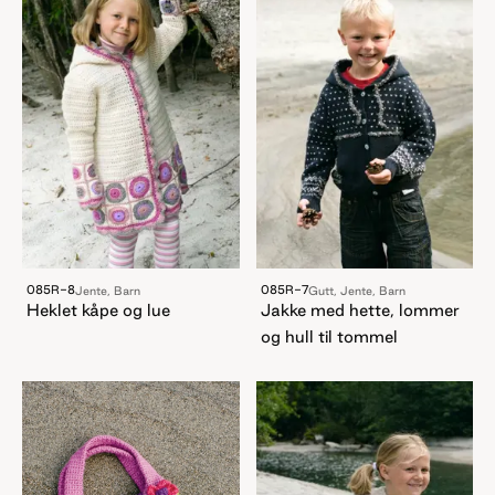
085R-8
085R-7
Jente, Barn
Gutt, Jente, Barn
Heklet kåpe og lue
Jakke med hette, lommer
og hull til tommel