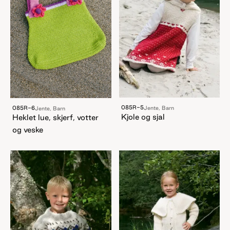
085R-5
085R-6
Jente, Barn
Jente, Barn
Kjole og sjal
Heklet lue, skjerf, votter
og veske