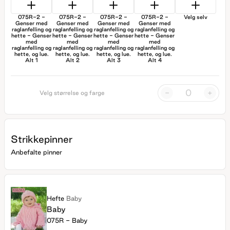
075R-2 -
075R-2 -
075R-2 -
075R-2 -
Velg selv
Genser med
Genser med
Genser med
Genser med
raglanfelling og
raglanfelling og
raglanfelling og
raglanfelling og
hette - Genser
hette - Genser
hette - Genser
hette - Genser
med
med
med
med
raglanfelling og
raglanfelling og
raglanfelling og
raglanfelling og
hette, og lue.
hette, og lue.
hette, og lue.
hette, og lue.
Alt 1
Alt 2
Alt 3
Alt 4
-
+
Velg størrelse og farge
Strikkepinner
Anbefalte pinner
Hefte
Baby
Baby
075R - Baby