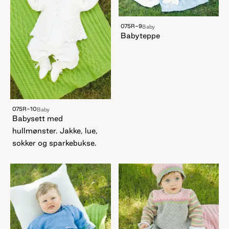
075R-9
Baby
Babyteppe
075R-10
Baby
Babysett med
hullmønster. Jakke, lue,
sokker og sparkebukse.