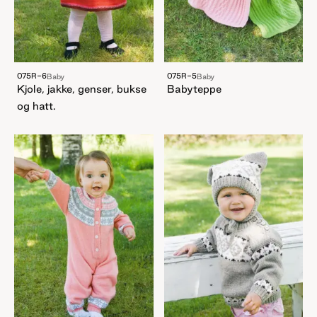
075R-6
075R-5
Baby
Baby
Kjole, jakke, genser, bukse
Babyteppe
og hatt.