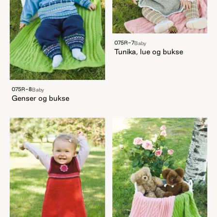
075R-7
Baby
Tunika, lue og bukse
075R-8
Baby
Genser og bukse