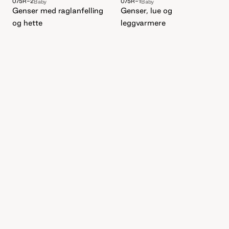
075R-1
075R-2
Baby
Baby
Genser, lue og
Genser med raglanfelling
leggvarmere
og hette