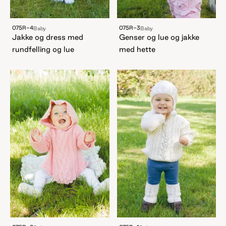
075R-4
075R-3
Baby
Baby
Jakke og dress med
Genser og lue og jakke
rundfelling og lue
med hette