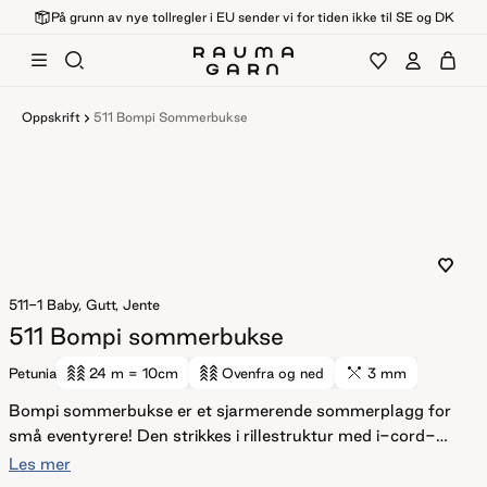
På grunn av nye tollregler i EU sender vi for tiden ikke til SE og DK
Oppskrift
511 Bompi Sommerbukse
511-1
Baby, Gutt, Jente
511 Bompi sommerbukse
Petunia
24 m
= 10cm
Ovenfra og ned
3 mm
Bompi sommerbukse er et sjarmerende sommerplagg for
små eventyrere! Den strikkes i rillestruktur med i-cord-
kanter som rammer inn plagget på en søt og leken måte,
Les mer
og en liten påsydd lomme foran som prikken over i’en.