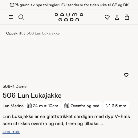
På grunn av nye tollregler i EU sender vi for tiden ikke til SE og DK
Oppskrift
506 Lun Lukajakke
506-1
Dame
506 Lun Lukajakke
Lun Merino
24 m
= 10cm
Ovenfra og ned
3.5 mm
Lun Lukajakke er en glattstrikket cardigan med dyp V-hals
som strikkes ovenfra og ned, frem og tilbake.
Konstruksjonen er enkel og gjennomtenkt med rette
Les mer
skuldre og oppstrikkede ermer. Passformen er løs og ledig