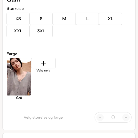
Størrelse
XS
S
M
L
XL
XXL
3XL
Farge
Velg selv
Grå
-
+
Velg størrelse og farge