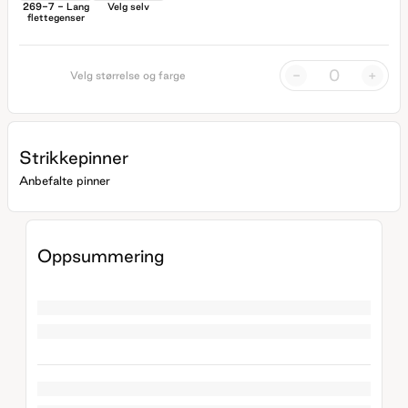
269-7 - Lang
Velg selv
flettegenser
-
+
Velg størrelse og farge
Strikkepinner
Anbefalte pinner
Oppsummering