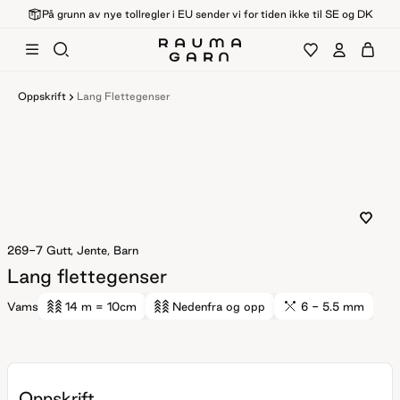
På grunn av nye tollregler i EU sender vi for tiden ikke til SE og DK
Oppskrift
Lang Flettegenser
269-7
Gutt, Jente, Barn
Lang flettegenser
Vams
14 m
= 10cm
Nedenfra og opp
6 - 5.5 mm
Oppskrift