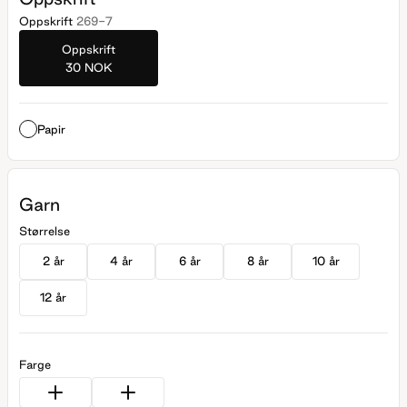
Oppskrift
269-7
Oppskrift
30 NOK
Papir
Garn
Størrelse
2 år
4 år
6 år
8 år
10 år
12 år
Farge