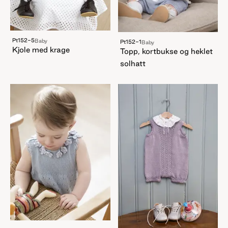
Pt152-5
Baby
Pt152-1
Baby
Kjole med krage
Topp, kortbukse og heklet
solhatt