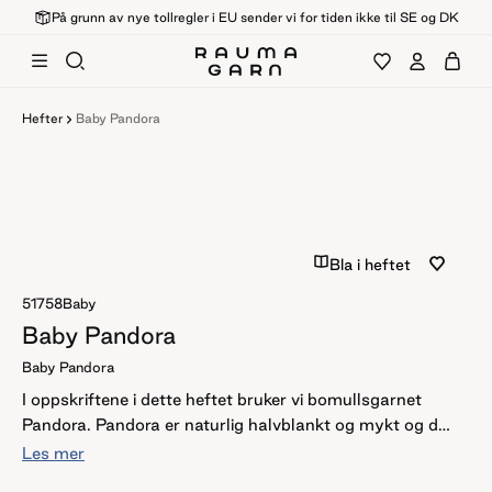
På grunn av nye tollregler i EU sender vi for tiden ikke til SE og DK
Hefter
Baby Pandora
Bla i heftet
51758
Baby
Baby Pandora
Baby Pandora
I oppskriftene i dette heftet bruker vi bomullsgarnet
Pandora. Pandora er naturlig halvblankt og mykt og det
er veldig godt å jobbe med. Det holder seg fint i bruk og
Les mer
etter vask. Det egner seg altså perfekt til Babyplagg.