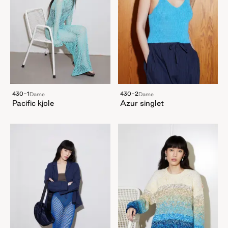
430-1
430-2
Dame
Dame
Pacific kjole
Azur singlet