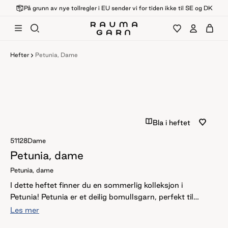
På grunn av nye tollregler i EU sender vi for tiden ikke til SE og DK
Hefter
Petunia, Dame
Bla i heftet
51128
Dame
Petunia, dame
Petunia, dame
I dette heftet finner du en sommerlig kolleksjon i
Petunia! Petunia er et deilig bomullsgarn, perfekt til
varme sommerdager. Det holder seg godt i bruk og
Les mer
vask, og finnes i et stort utvalg freshe farger!