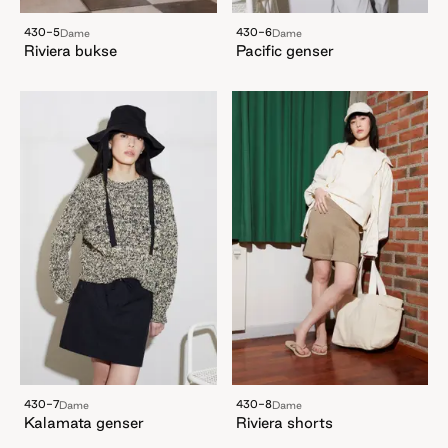
430-5
430-6
Dame
Dame
Riviera bukse
Pacific genser
430-7
430-8
Dame
Dame
Kalamata genser
Riviera shorts