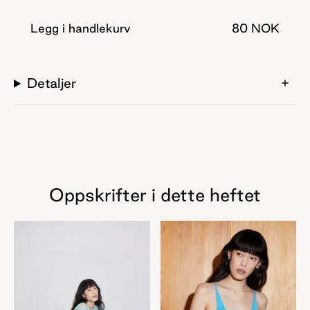
Kolleksjonen består av både heklede og strikkede plagg.
Her finner du heklet kjole, genser og skjørt. Disse kan
Legg i handlekurv
80 NOK
brukes på stranden over en bikini, eller over en singlet og
et skjørt om du ønsker å vise litt mindre hud. Her finner
du også sommerens basics; strikket bukse, shorts og
Detaljer
singlet, samt to tykkere gensere til kjøligere kvelder.
Genserne er strikket med tre tråder sammen slik at
plagget får en melert effekt. Her kan du eksperimentere
med ulike fargekombinasjoner og kanskje benytte
sjansen til å bruke opp litt restegarn.
Oppskrifter i dette heftet