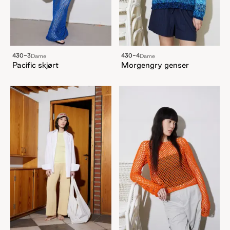
430-3
430-4
Dame
Dame
Pacific skjørt
Morgengry genser