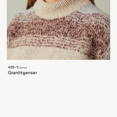
426-1
Dame
Granittgenser