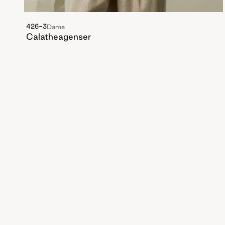
426-3
Dame
Calatheagenser