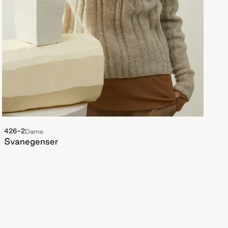
426-2
Dame
Svanegenser