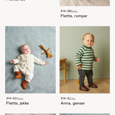
314-2B
Baby
Flettis, romper
314-2C
314-3
Baby
Baby
Flettis, jakke
Anna, genser