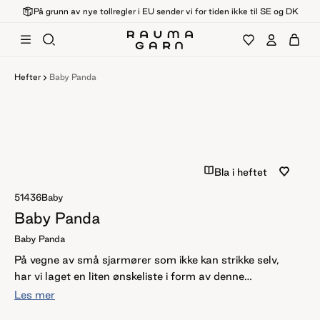
På grunn av nye tollregler i EU sender vi for tiden ikke til SE og DK
Hefter
Baby Panda
Bla i heftet
51436
Baby
Baby Panda
Baby Panda
På vegne av små sjarmører som ikke kan strikke selv,
har vi laget en liten ønskeliste i form av denne
kolleksjonen. For nå når det begynner å bli kaldere,
Les mer
trengs det ull! Deilig myk merinoull! Så trø til med