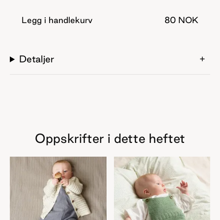
pinnene og strikk litt varme til en liten en. Her finner du
rompere til å ha over strømpebuksa, dresser til å ha på
Legg i handlekurv
80 NOK
trilletur, og jakker til når som helst. Oppskriftene finnes i
størrelse 0 - 24 måneder.
Detaljer
Oppskrifter i dette heftet