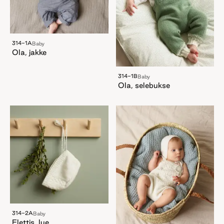
314-1A
Baby
Ola, jakke
314-1B
Baby
Ola, selebukse
314-2A
Baby
Flettis, lue