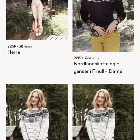
225R-3B
Herre
Herre
225R-3A
Dame
Nordlandskofte og -
genser i Finull- Dame