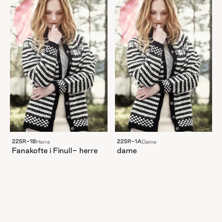
225R-1B
225R-1A
Herre
Dame
Fanakofte i Finull- herre
dame