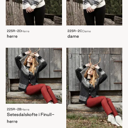
225R-2D
225R-2C
Herre
Dame
herre
dame
225R-2B
Herre
Setesdalskofte i Finull-
herre