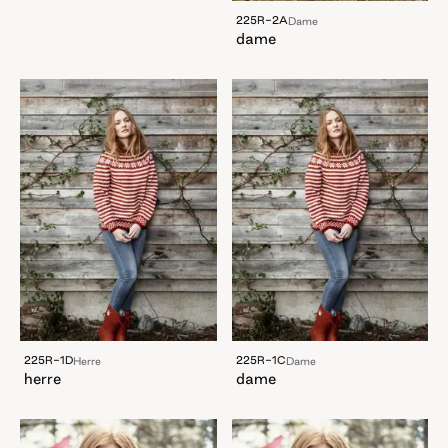
225R-2A
Dame
dame
225R-1D
225R-1C
Herre
Dame
herre
dame