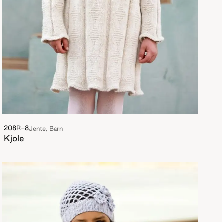
208R-8
Jente, Barn
Kjole