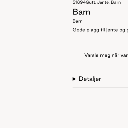
51894
Gutt, Jente, Barn
Barn
Barn
Gode plagg til jente og g
Varsle meg når var
Detaljer