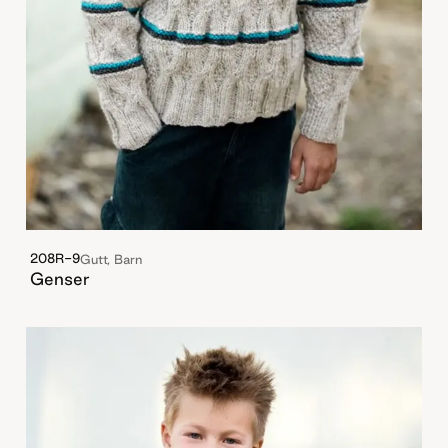
208R-9
Gutt, Barn
Genser