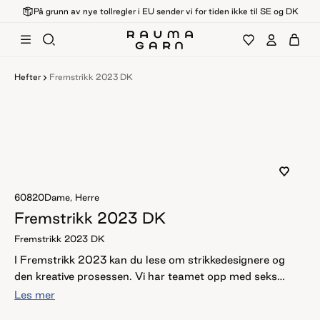
På grunn av nye tollregler i EU sender vi for tiden ikke til SE og DK
Hefter
Fremstrikk 2023 DK
60820
Dame, Herre
Fremstrikk 2023 DK
Fremstrikk 2023 DK
I Fremstrikk 2023 kan du lese om strikkedesignere og
den kreative prosessen. Vi har teamet opp med seks
dyktige og inspirerende designere, som alle har laget en
Les mer
oppskrift med Fivel. Fivel er et garn laget av 100 %