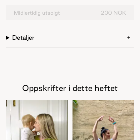
norsk lamull og er et av våre mykeste garn i norsk ull.
Designerne vi blir bedre kjent med i årets magasin, er
Midlertidig utsolgt
200 NOK
Karoline Skovgaard Bentsen bak Aegyoknit, Enya
Ødegaard bak Aftenstrikk, Julie Embrå bak Embraknit,
Laura Dalgaard bak Laura Dalgaard Knit, Stine
Detaljer
Erikstad bak Stine Erikstad Knitwear og Tonje Hodne
bak Strikkekaffe. Dette magasinet er på dansk.
Oppskrifter i dette heftet