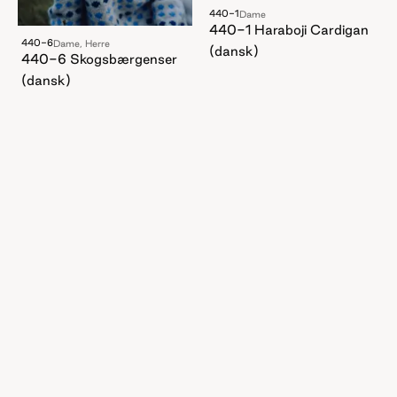
440-1
Dame
440-1 Haraboji Cardigan
440-6
Dame, Herre
(dansk)
440-6 Skogsbærgenser
(dansk)