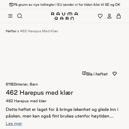
På grunn av nye tollregler i EU sender vi for tiden ikke til SE og DK
Hefter
462 Harepus Med Klær
Bla i heftet
61182
Interiør, Barn
462 Harepus med klær
462 Harepus med klær
Dette heftet er laget for å bringe lekenhet og glede inn i
påsken, men kan også fint brukes utenfor høytiden.
Med inspirasjon fra tradisjoner og familiehygge har
Les mer