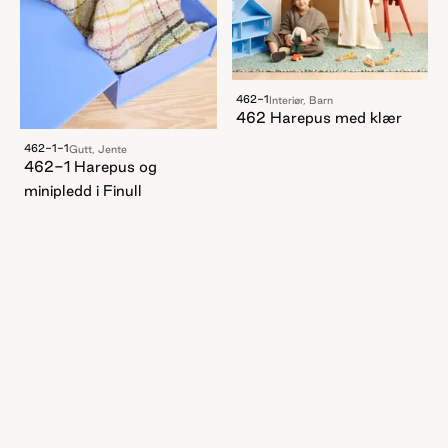
462-1
Interiør, Barn
462 Harepus med klær
462-1-1
Gutt, Jente
462-1 Harepus og
minipledd i Finull