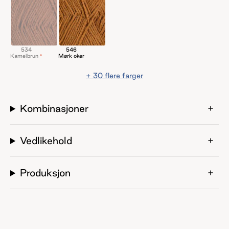
534
546
Kamelbrun
Mørk oker
+
30
flere farger
Kombinasjoner
Vedlikehold
Produksjon