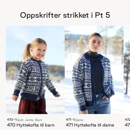
Oppskrifter strikket i Pt 5
470-1
471-1
47
Gutt, Jente, Barn
Dame
470 Hyttekofta til barn
471 Hyttekofta til dame
47