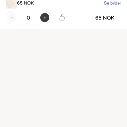
65 NOK
Se bilder
-
+
65 NOK
Registrer deg for vårt nyhetsbrev og motta
siste nytt om produkter, arrangementer og
spesialtilbud.
Søk