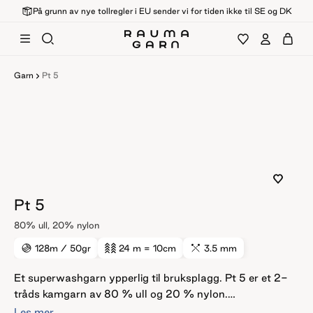
På grunn av nye tollregler i EU sender vi for tiden ikke til SE og DK
Garn
Pt 5
Pt 5
80% ull, 20% nylon
128m
/
50gr
24 m
= 10cm
3.5 mm
Et superwashgarn ypperlig til bruksplagg. Pt 5 er et 2-
tråds kamgarn av 80 % ull og 20 % nylon.
Nylonforsterkningen gjør Pt 5 spesielt slitesterkt på
Les mer